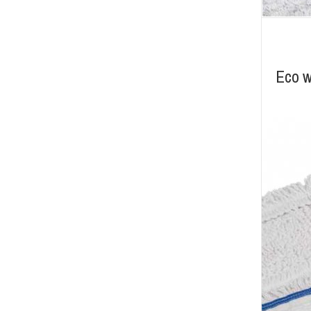
Eco w