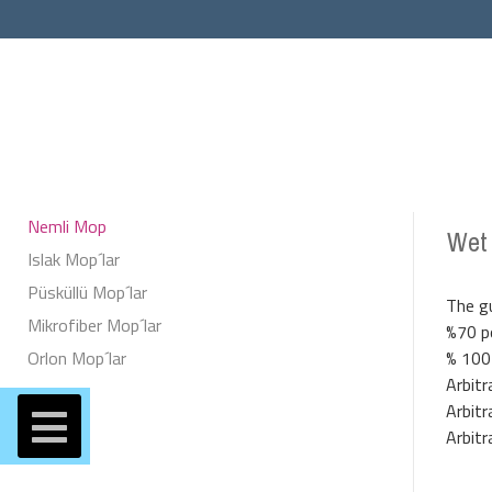
Nemli Mop
Wet 
Islak Mop´lar
Püsküllü Mop´lar
The g
Mikrofiber Mop´lar
%70 p
Orlon Mop´lar
% 100
Arbitr
Arbitr
Arbitr