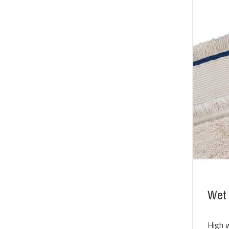
Wet 
High w